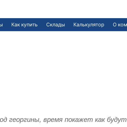
ы
Как купить
Склады
Калькулятор
О ко
од георгины, время покажет как буду