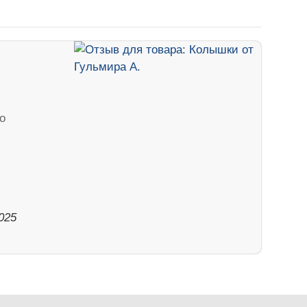
о
025