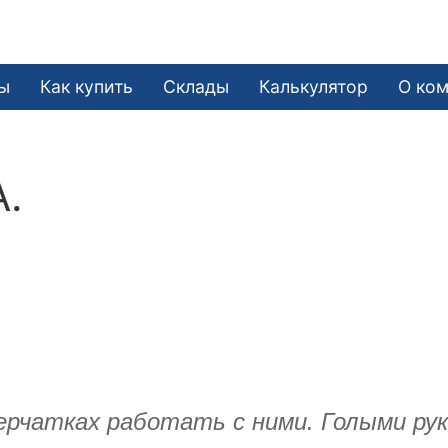
ы
Как купить
Склады
Калькулятор
О ко
А.
ерчатках работать с ними. Голыми ру