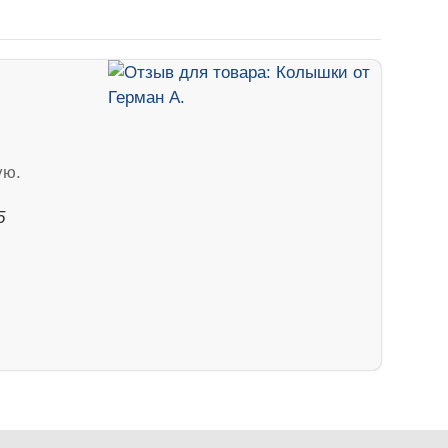
ую.
5