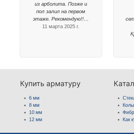
из арболита. Позже и
пол залил на первом
этаже. Рекомендую!!…
сел
11 марта 2025 г.
К
Купить арматуру
Катал
6 мм
Стек
8 мм
Кол
10 мм
Фибр
12 мм
Как 