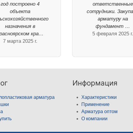
год построено 4
ответственны
объекта
сотрудники. Закуп
ьскохозяйственного
арматуру на
назначения в
фундамент …
расноярском кра…
5 февраля 2025 г
7 марта 2025 г.
ог
Информация
лопластиковая арматура
Характеристики
ышки
Применение
а
Арматура оптом
купить
О компании