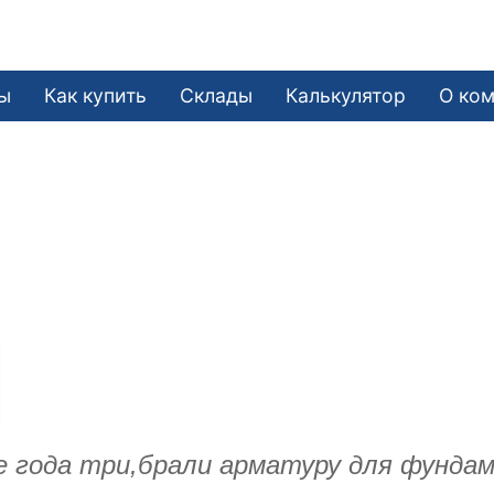
ы
Как купить
Склады
Калькулятор
О ко
е года три,брали арматуру для фунда