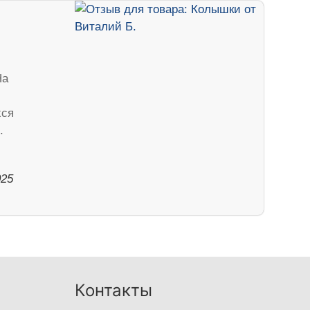
На
хся
.
025
Контакты