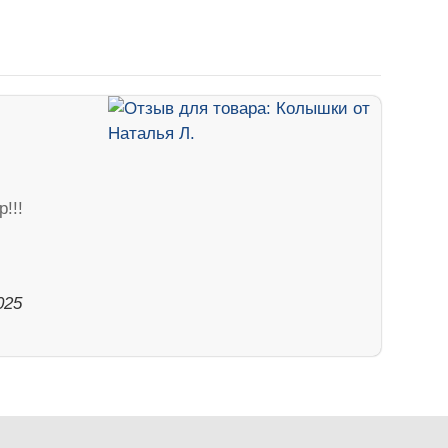
!!!
025