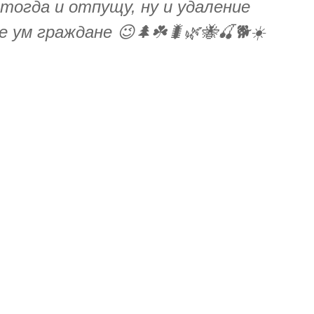
тогда и отпущу, ну и удаление
 ум граждане 😉🌲☘️🐛🌿🐝🍒🐕☀️