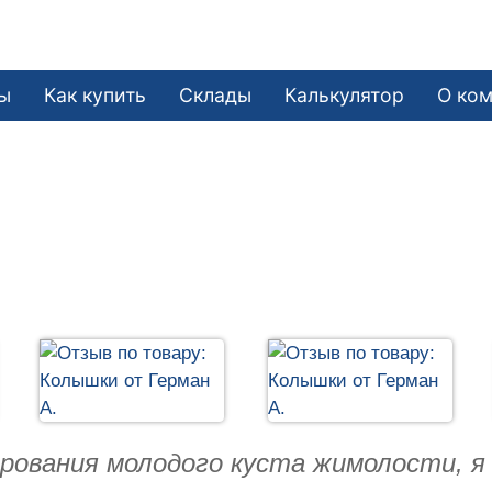
ы
Как купить
Склады
Калькулятор
О ко
ования молодого куста жимолости, я н