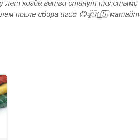
ру лет когда ветви станут толстыми 
лем после сбора ягод 😊✌️🇷🇺 матайте